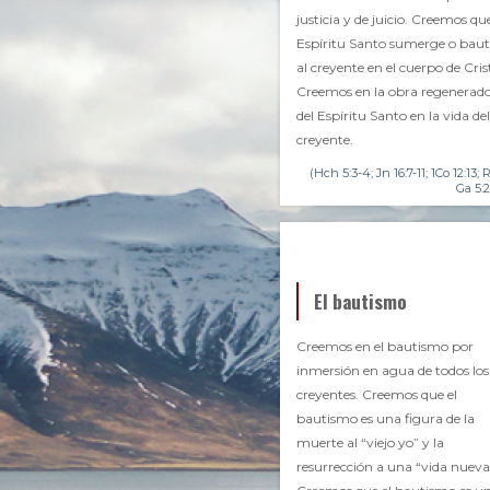
justicia y de juicio. Creemos que
Espíritu Santo sumerge o baut
al creyente en el cuerpo de Cris
Creemos en la obra regenerad
del Espíritu Santo en la vida del
creyente.
(Hch 5:3-4; Jn 16:7-11; 1Co 12:13; R
Ga 5:2
El bautismo
Creemos en el bautismo por
inmersión en agua de todos los
creyentes. Creemos que el
bautismo es una figura de la
muerte al “viejo yo” y la
resurrección a una “vida nueva