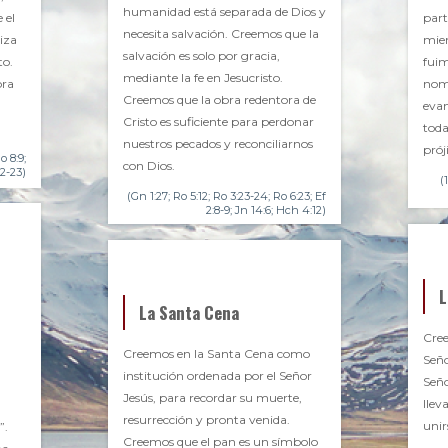
humanidad está separada de Dios y
 el
part
necesita salvación. Creemos que la
iza
miem
salvación es solo por gracia,
to.
fuim
mediante la fe en Jesucristo.
ora
nomb
Creemos que la obra redentora de
evan
Cristo es suficiente para perdonar
toda
nuestros pecados y reconciliarnos
prój
o 8:9;
con Dios.
2-23)
(
(Gn 1:27; Ro 5:12; Ro 3:23-24; Ro 6:23; Ef
2:8-9; Jn 14:6; Hch 4:12)
L
La Santa Cena
Cree
Creemos en la Santa Cena como
Seño
institución ordenada por el Señor
Seño
Jesús, para recordar su muerte,
llev
resurrección y pronta venida.
unir
”.
Creemos que el pan es un símbolo