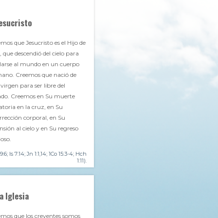
esucristo
mos que Jesucristo es el Hijo de
, que descendió del cielo para
larse al mundo en un cuerpo
ano. Creemos que nació de
virgen para ser libre del
ado. Creemos en Su muerte
atoria en la cruz, en Su
rrección corporal, en Su
nsión al cielo y en Su regreso
ioso.
 9:6; Is 7:14; Jn 1:1,14; 1Co 15:3-4; Hch
1:11).
a Iglesia
mos que los creyentes somos