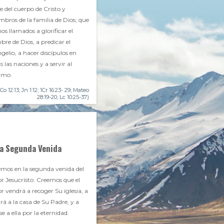
e del cuerpo de Cristo y
bros de la familia de Dios; que
os llamados a glorificar el
re de Dios, a predicar el
gelio, a hacer discípulos en
s las naciones y a servir al
imo.
1Co 12:13; Jn 1:12; 1Cr 16:23- 29; Mateo
28:19-20; Lc 10:25-37)
a Segunda Venida
mos en la segunda venida del
r Jesucristo. Creemos que el
r vendrá a recoger Su iglesia, a
ará a la casa de Su Padre, y a
se a ella por la eternidad.