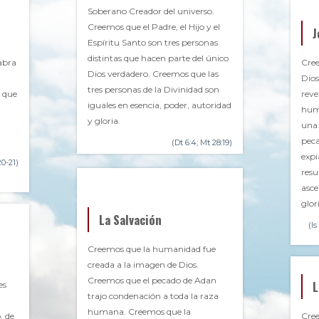
Soberano Creador del universo.
Creemos que el Padre, el Hijo y el
J
Espíritu Santo son tres personas
distintas que hacen parte del único
abra
Cree
Dios verdadero. Creemos que las
Dios
tres personas de la Divinidad son
 que
reve
iguales en esencia, poder, autoridad
hum
y gloria.
una 
pec
(Dt 6:4; Mt 28:19)
expi
20-21)
resu
asce
glor
La Salvación
(Is
Creemos que la humanidad fue
creada a la imagen de Dios.
Creemos que el pecado de Adan
L
es
trajo condenación a toda la raza
humana. Creemos que la
, de
Cree