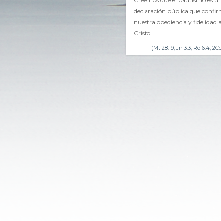
Creemos que el bautismo es u
declaración pública que confi
nuestra obediencia y fidelidad 
Cristo.
(Mt 28:19; Jn 3:3; Ro 6:4; 2Co