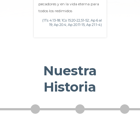
pecadores y en la vida eterna para
todos los redimidos
(1Ts 4:13-18; 1Co 15:20-22,51-52; Ap 6 al
19; Ap 20:4; Ap 20:11-15; Ap 21:1-4)
Nuestra
Historia
2
3
4