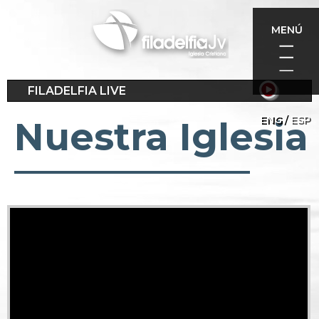
Pasar
al
MENÚ
contenido
principal
FILADELFIA LIVE
ENG
ESP
Nuestra Iglesia