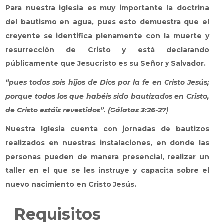
El Instituto Bíblico “Jesucristo Vive” es una
Para nuestra iglesia es muy importante la doctrina
institución educativa orientada al estudio profundo y
del bautismo en agua, pues esto demuestra que el
completo de la Biblia. Busca contribuir a la
creyente se identifica plenamente con la muerte y
formación integral de sus estudiantes,
capacitándolos para cumplir funciones ministeriales,
resurrección de Cristo y está declarando
investigativas y de servicio social, fundamentadas en
públicamente que Jesucristo es su Señor y Salvador.
el conocimiento bíblico bajo una cosmovisión
“pues todos sois hijos de Dios por la fe en Cristo Jesús;
cristiana.
porque todos los que habéis sido bautizados en Cristo,
de Cristo estáis revestidos”. (Gálatas 3:26-27)
Más información
Nuestra Iglesia cuenta con jornadas de bautizos
realizados en nuestras instalaciones, en donde las
personas pueden de manera presencial, realizar un
taller en el que se les instruye y capacita sobre el
nuevo nacimiento en Cristo Jesús.
Requisitos