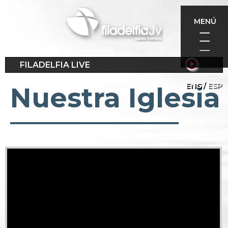
Pasar
al
MENÚ
contenido
principal
FILADELFIA LIVE
ENG
ESP
Nuestra Iglesia