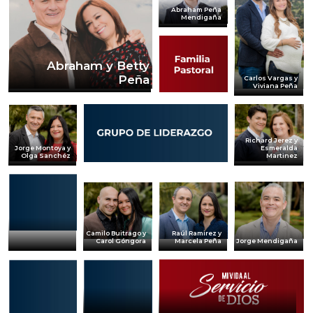
Abraham Peña
Mendigaña
Abraham y Betty
Peña
Carlos Vargas y
Viviana Peña
Richard Jerez y
Jorge Montoya y
Esmeralda
Olga Sanchéz
Martinez
Camilo Buitrago y
Raúl Ramirez y
Jorge Mendigaña
Carol Góngora
Marcela Peña