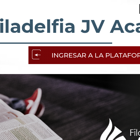
iladelfia JV A
INGRESAR A LA PLATAFO