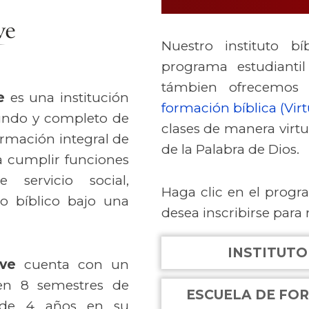
Nuestro instituto bí
programa estudianti
támbien ofrecemo
e
es una institución
formación bíblica (Virt
fundo y completo de
clases de manera virtu
formación integral de
de la Palabra de Dios.
a cumplir funciones
e servicio social,
Haga clic en el progr
o bíblico bajo una
desea inscribirse para
INSTITUTO
ive
cuenta con un
en 8 semestres de
ESCUELA DE FOR
n de 4 años en su