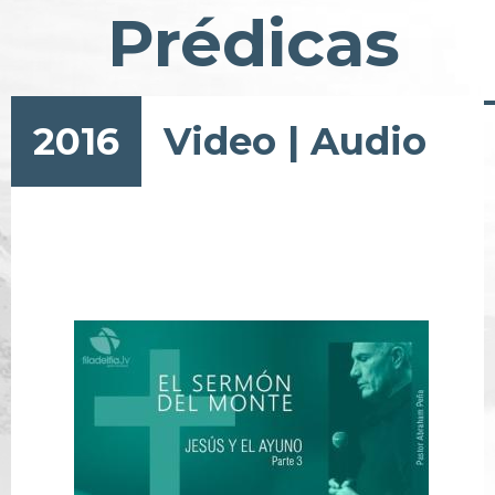
Prédicas
2016
Video
|
Audio
Paginación