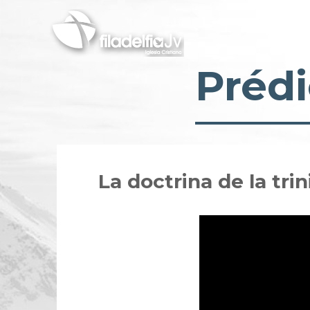
Pasar
al
contenido
principal
Prédi
La doctrina de la tr