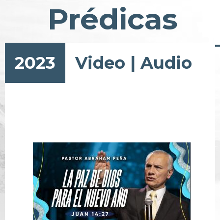
Prédicas
2023
Video
|
Audio
Paginación