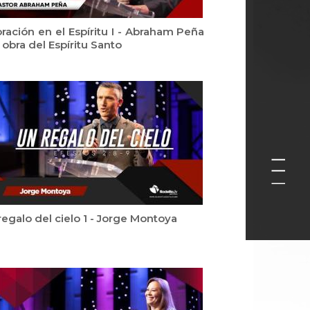
oración en el Espíritu I - Abraham Peña
 obra del Espíritu Santo
regalo del cielo 1 - Jorge Montoya