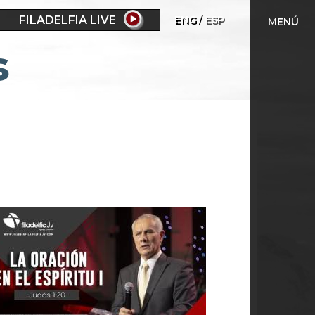
FILADELFIA LIVE
ENG
ESP
MENÚ
s