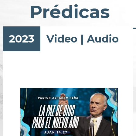
Prédicas
2023
Video
|
Audio
Paginación