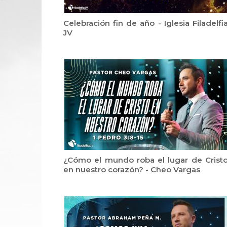
Celebración fin de año - Iglesia Filadelfi
JV
¿Cómo el mundo roba el lugar de Crist
en nuestro corazón? - Cheo Vargas