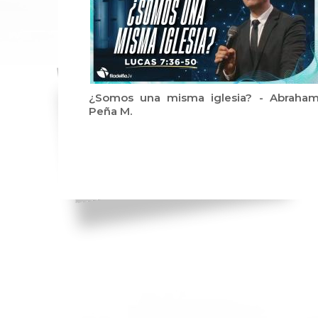
¿Somos una misma iglesia? - Abraha
Peña M.