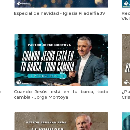
a
Especial de navidad - Iglesia Filadelfia JV
Rec
Viv
o
Cuando Jesús está en tu barca, todo
¿Pu
cambia - Jorge Montoya
Cri