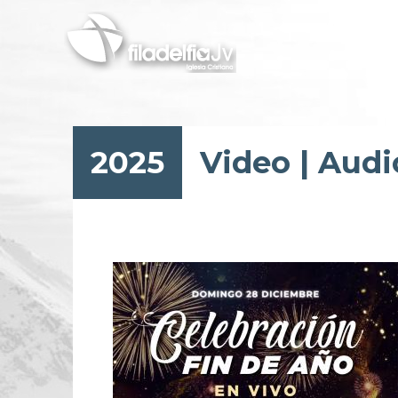
Skip
to
main
content
2025
Video
|
Audi
Pagination