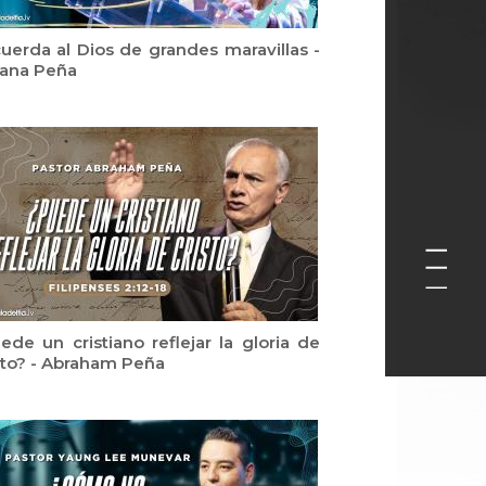
uerda al Dios de grandes maravillas -
iana Peña
ede un cristiano reflejar la gloria de
sto? - Abraham Peña