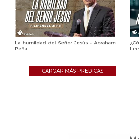
m
La humildad del Señor Jesús - Abraham
¿Có
Peña
Lee
CARGAR MÁS PREDICAS