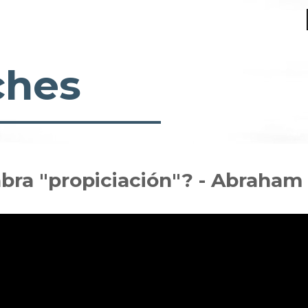
ches
labra "propiciación"? - Abraha