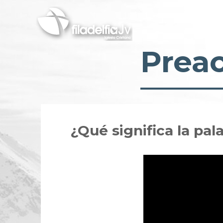
Skip
to
main
content
Prea
¿Qué significa la pa