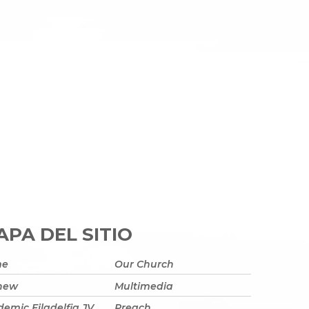
PA DEL SITIO
me
Our Church
 new
Multimedia
emic Filadelfia JV
Preach