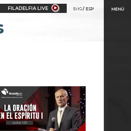
FILADELFIA LIVE
ENG
ESP
MENÚ
s