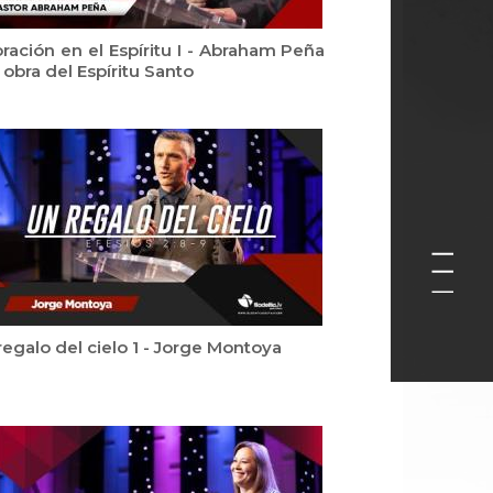
oración en el Espíritu I - Abraham Peña
 obra del Espíritu Santo
regalo del cielo 1 - Jorge Montoya