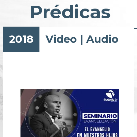
Prédicas
2018
Video
|
Audio
Pagination