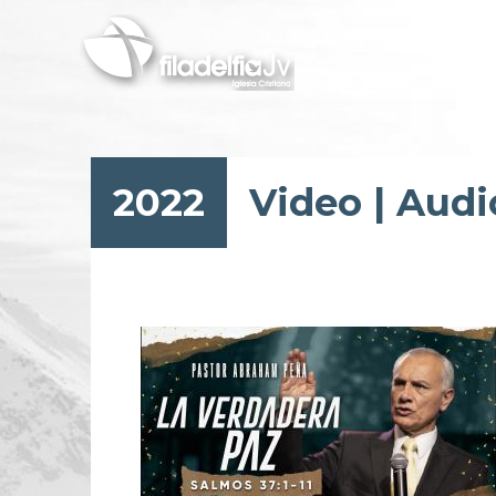
Skip
to
main
content
2022
Video
|
Audi
Pagination