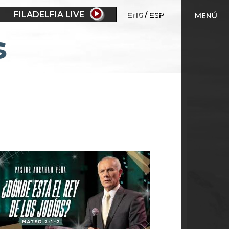
FILADELFIA LIVE
ENG
ESP
MENÚ
s