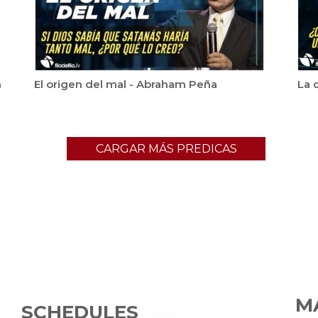
m
El origen del mal - Abraham Peña
La 
CARGAR MÁS PREDICAS
MA
SCHEDULES