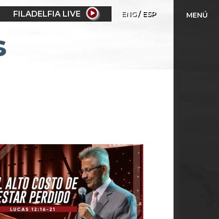
FILADELFIA LIVE
ENG
ESP
MENÚ
s