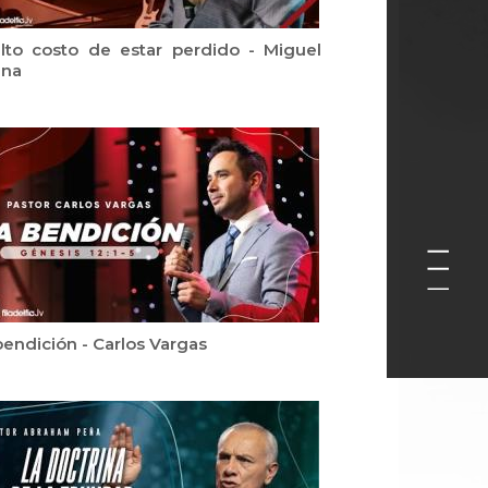
alto costo de estar perdido - Miguel
ana
bendición - Carlos Vargas